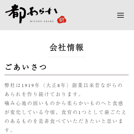
コ
ン
検
サイ
テ
索
ン
対
ツ
象:
へ
会社情報
ス
キ
ごあいさつ
ッ
プ
弊社は1919年（大正8年）創業以来昔ながらの
あられを作り続けております。
噛み心地の固いものから柔らかいものへと食感
が変化している今頃、食育の1つとして歯ごたえ
のあるものを是非食べていただきたいと思いま
す。