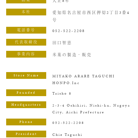
創業
大正8年
本社
愛知県名古屋市西区押切2丁目3番4
号
電話番号
052-522-2208
代表取締役
田口智恵
事業内容
米菓の製造・販売
Store Name
MIYAKO ARARE TAGUCHI
HONPO.Inc
Founded
Taisho 8
Headquarters
2-3-4 Oshikiri, Nishi-ku, Nagoya
City, Aichi Prefecture
Phone
052-522-2208
President
Chie Taguchi