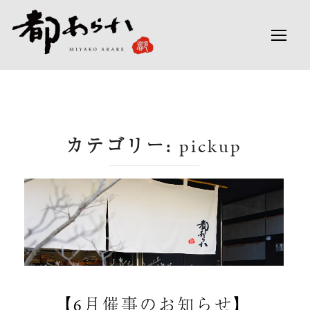
コ
ン
検
サイ
テ
索
ン
対
ツ
象:
へ
ス
カテゴリー:
pickup
キ
ッ
プ
【6月催事のお知らせ】