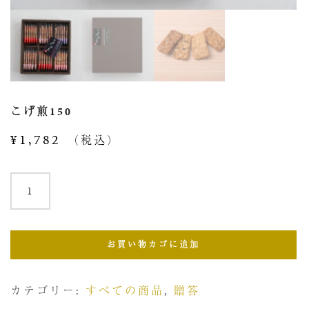
こげ煎150
¥
1,782
（税込）
こ
げ
煎
150
お買い物カゴに追加
個
カテゴリー:
すべての商品
,
贈答