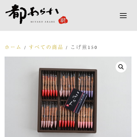
コ
ン
検
サイ
テ
索
ン
対
ツ
象:
へ
ホーム
/
すべての商品
/ こげ煎150
ス
キ
ッ
プ