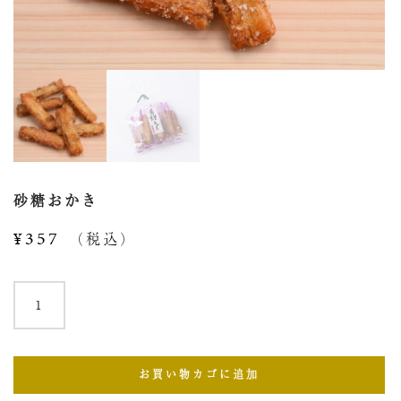
砂糖おかき
¥
357
（税込）
砂
糖
お
か
お買い物カゴに追加
き